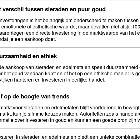
 verschil tussen sieraden en puur goud
 investeringen is het belangrijk om onderscheid te maken tuss
 emotionele of esthetische waarde, maar bevatten niet altijd 1
daarentegen een directe investering in de marktwaarde van het e
rdat je een aankoop doet.
urzaamheid en ethiek
 de aankoop van sieraden en edelmetalen speelt duurzaamheid e
r het goud vandaan komt en of het op een ethische manier is 
ktijken hanteren en investeren in eerlijke handel.
jf op de hoogte van trends
markt voor sieraden en edelmetalen blijft voortdurend in bewegin
markt, kun je slimme keuzes maken. Autoriteiten zoals handelar
ormatie over investeren in goud en kunnen een goede bron zijn 
esteren
in sieraden en edelmetalen biedt een unieke combinatie