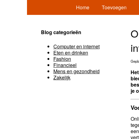
Home
Toevoegen
O
Blog categorieën
i
Computer en internet
Eten en drinken
Fashion
Gepla
Financieel
Mens en gezondheid
Het
Zakelijk
bie
bes
je 
Vo
Onl
teg
een
ver