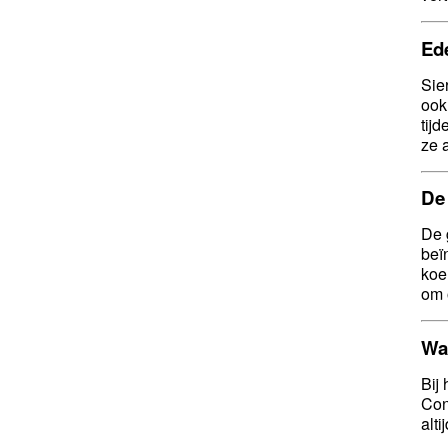
Ede
Sie
ook
tij
ze 
De
De 
beï
koe
om 
Waa
Bij
Con
alt