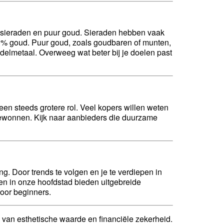
en sieraden en puur goud. Sieraden hebben vaak
00% goud. Puur goud, zoals goudbaren of munten,
delmetaal. Overweeg wat beter bij je doelen past
en steeds grotere rol. Veel kopers willen weten
gewonnen. Kijk naar aanbieders die duurzame
g. Door trends te volgen en je te verdiepen in
en in onze hoofdstad bieden uitgebreide
voor beginners.
 van esthetische waarde en financiële zekerheid.