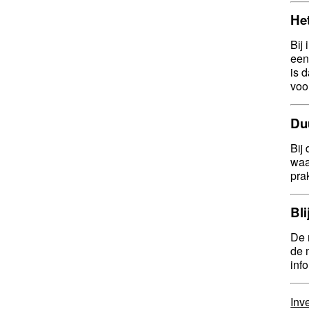
Het
Bij
een
is 
voo
Du
Bij
waa
pra
Bli
De 
de 
inf
Inv