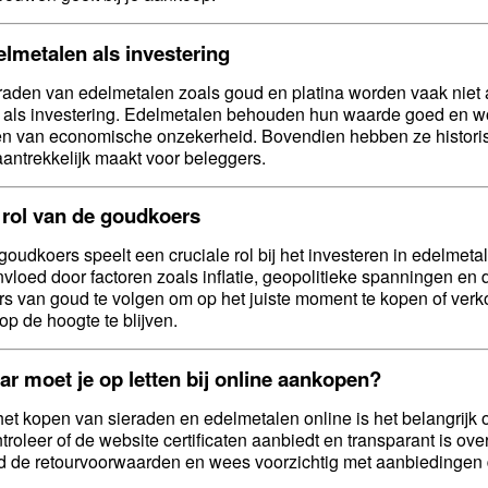
lmetalen als investering
raden van edelmetalen zoals goud en platina worden vaak nie
 als investering. Edelmetalen behouden hun waarde goed en wo
den van economische onzekerheid. Bovendien hebben ze historis
aantrekkelijk maakt voor beleggers.
 rol van de goudkoers
goudkoers speelt een cruciale rol bij het investeren in edelmeta
nvloed door factoren zoals inflatie, geopolitieke spanningen en d
rs van goud te volgen om op het juiste moment te kopen of verk
op de hoogte te blijven.
r moet je op letten bij online aankopen?
 het kopen van sieraden en edelmetalen online is het belangrij
troleer of de website certificaten aanbiedt en transparant is o
ijd de retourvoorwaarden en wees voorzichtig met aanbiedingen di