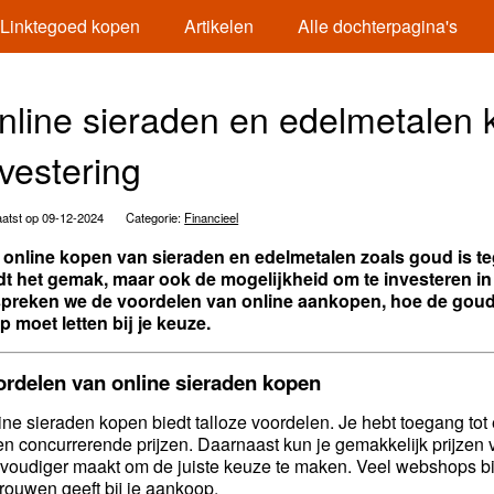
Linktegoed kopen
Artikelen
Alle dochterpagina's
nline sieraden en edelmetalen 
nvestering
atst op 09-12-2024
Categorie:
Financieel
 online kopen van sieraden en edelmetalen zoals goud is te
dt het gemak, maar ook de mogelijkheid om te investeren in w
preken we de voordelen van online aankopen, hoe de goudko
op moet letten bij je keuze.
ordelen van online sieraden kopen
ine sieraden kopen biedt talloze voordelen. Je hebt toegang tot
en concurrerende prijzen. Daarnaast kun je gemakkelijk prijzen v
voudiger maakt om de juiste keuze te maken. Veel webshops bie
trouwen geeft bij je aankoop.