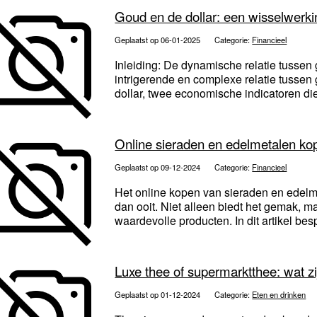
Goud en de dollar: een wisselwerki
Geplaatst op 06-01-2025
Categorie:
Financieel
Inleiding: De dynamische relatie tussen 
intrigerende en complexe relatie tusse
dollar, twee economische indicatoren di
Online sieraden en edelmetalen ko
Geplaatst op 09-12-2024
Categorie:
Financieel
Het online kopen van sieraden en edelm
dan ooit. Niet alleen biedt het gemak, m
waardevolle producten. In dit artikel bes
Luxe thee of supermarktthee: wat zi
Geplaatst op 01-12-2024
Categorie:
Eten en drinken