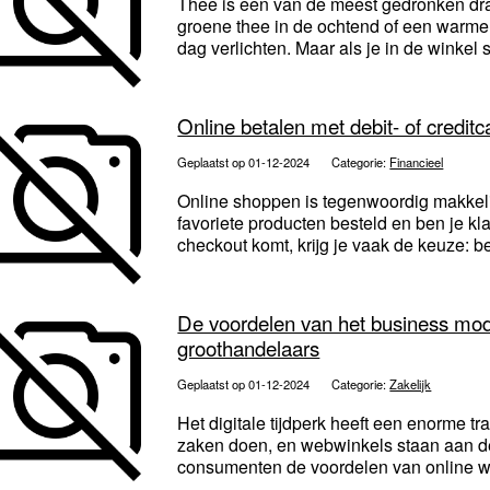
Thee is een van de meest gedronken dran
groene thee in de ochtend of een warme
dag verlichten. Maar als je in de winkel st
Online betalen met debit- of creditc
Geplaatst op 01-12-2024
Categorie:
Financieel
Online shoppen is tegenwoordig makkelij
favoriete producten besteld en ben je kl
checkout komt, krijg je vaak de keuze: b
De voordelen van het business mod
groothandelaars
Geplaatst op 01-12-2024
Categorie:
Zakelijk
Het digitale tijdperk heeft een enorme t
zaken doen, en webwinkels staan aan de f
consumenten de voordelen van online wi