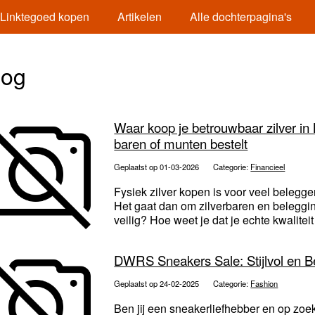
Linktegoed kopen
Artikelen
Alle dochterpagina's
log
Waar koop je betrouwbaar zilver in
baren of munten bestelt
Geplaatst op 01-03-2026
Categorie:
Financieel
Fysiek zilver kopen is voor veel belegg
Het gaat dan om zilverbaren en beleggi
veilig? Hoe weet je dat je echte kwaliteit k
DWRS Sneakers Sale: Stijlvol en B
Geplaatst op 24-02-2025
Categorie:
Fashion
Ben jij een sneakerliefhebber en op zo