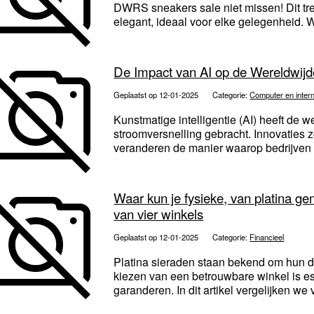
DWRS sneakers sale niet missen! Dit tre
elegant, ideaal voor elke gelegenheid. 
De Impact van AI op de Wereldwijde
Geplaatst op 12-01-2025
Categorie:
Computer en inter
Kunstmatige intelligentie (AI) heeft de w
stroomversnelling gebracht. Innovaties 
veranderen de manier waarop bedrijven op
Waar kun je fysieke, van platina g
van vier winkels
Geplaatst op 12-01-2025
Categorie:
Financieel
Platina sieraden staan bekend om hun du
kiezen van een betrouwbare winkel is es
garanderen. In dit artikel vergelijken we v