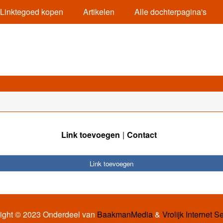
Linktegoed kopen
Artikelen
Alle dochterpagina's
Link toevoegen
Contact
Link toevoegen
ight © 2023 Onderdeel van
BaakmanMedia
&
Vrolijk Internet S