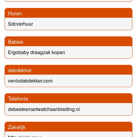
Huren
Sdcverhuur
Babies
Ergobaby draagzak kopen
dakdekker
venlodakdekker.com
Telefonie
debestesmartwatchaanbieding.nl
Zakelijk