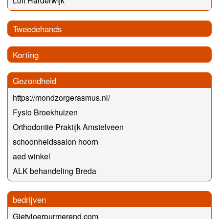
Loft Harderwijk
Tweedehands
Korting
Gezondheid
https://mondzorgerasmus.nl/
Fysio Broekhuizen
Orthodontie Praktijk Amstelveen
schoonheidssalon hoorn
aed winkel
ALK behandeling Breda
bedrijven
Gietvloerpurmerend.com