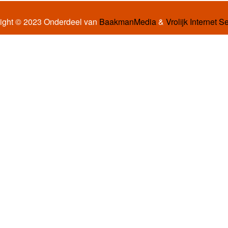
ight © 2023 Onderdeel van
BaakmanMedia
&
Vrolijk Internet S