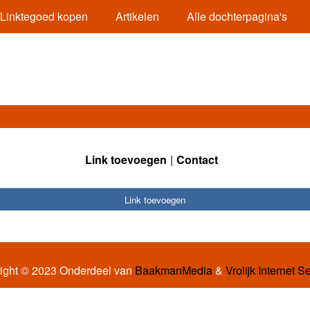
Linktegoed kopen
Artikelen
Alle dochterpagina's
Link toevoegen
Contact
Link toevoegen
ight © 2023 Onderdeel van
BaakmanMedia
&
Vrolijk Internet S