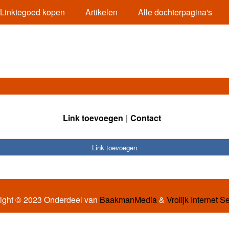
Linktegoed kopen
Artikelen
Alle dochterpagina's
Link toevoegen
Contact
Link toevoegen
ight © 2023 Onderdeel van
BaakmanMedia
&
Vrolijk Internet S